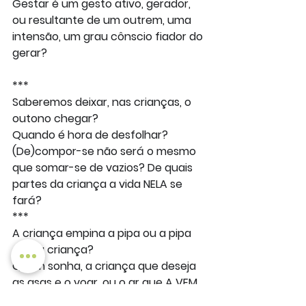
Gestar é um gesto ativo, gerador, 
ou resultante de um outrem, uma 
intensão, um grau cônscio fiador do 
gerar?
***
Saberemos deixar, nas crianças, o 
outono chegar?
Quando é hora de desfolhar?
(De)compor-se não será o mesmo 
que somar-se de vazios? De quais 
partes da criança a vida NELA se 
fará?
***
A criança empina a pipa ou a pipa 
alça a criança?
Quem sonha, a criança que deseja 
as asas e o voar, ou o ar que A VEM 
empinar?