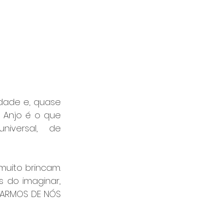
idade e, quase 
 Anjo é o que 
versal, de 
muito brincam. 
 do imaginar, 
DARMOS DE NÓS 