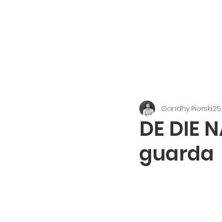
GANDHY PIORSKI
Gandhy Piorski
25
DE DIE N
guarda