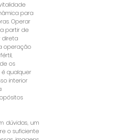
vitalidade 
nâmica para 
ras. Operar 
 partir de 
 direta 
sa operação 
rtil, 
de os 
o é qualquer 
 interior 
a 
opósitos 
 dúvidas, um 
 o suficiente 
essas imagens 