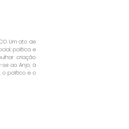
CO. Um ato de 
al, política e 
lhar criação. 
se ao Anjo, à 
o político e o 