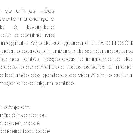
o de unir as mãos 
pertar na criança a 
a é, levando-a 
ter o domínio livre 
imaginal, o Anjo de sua guarda, é um ATO FILOSÓFI
dor, o exercício imunizante de sair da arapuca soci
se nas fontes inesgotáveis, e infinitamente debu
ropósito de benefício a todos os seres, é irmanar-
 batalhão dos genitores da vida. Aí sim, o cultural, 
eçar a fazer algum sentido.
rio Anjo em 
 não é inventar ou 
qualquer, mas é 
erdadeira faculdade 