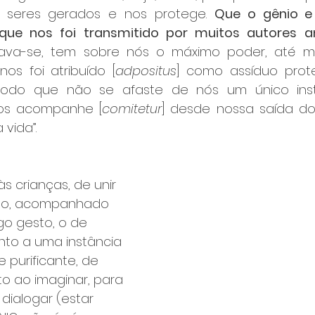
 seres gerados e nos protege. 
Que o gênio e
 que nos foi transmitido por muitos autores a
itava-se, tem sobre nós o máximo poder, até 
 nos foi atribuído [
adpositus
] como assíduo prote
modo que não se afaste de nós um único inst
nos acompanhe [
comitetur
] desde nossa saída do
 vida”.
s crianças, de unir 
ão, acompanhado 
go gesto, o de 
to a uma instância 
e purificante, de 
to ao imaginar, para 
dialogar (estar 