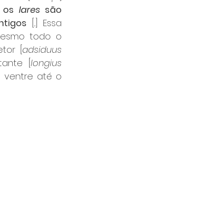
 os
 lares
 são 
ntigos
 [...] Essa 
mesmo todo o 
tor [
adsiduus 
ante [
longius 
 ventre até o 