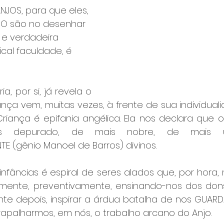
JOS, para que eles, 
O são no desenhar 
 e verdadeira 
cal faculdade, é 
ia, por si, já revela o 
iança vem, muitas vezes, à frente de sua individual
Criança é epifania angélica. Ela nos declara que o
 depurado, de mais nobre, de mais uni
 (gênio Manoel de Barros) divinos.
infâncias é espiral de seres alados que, por hora, 
camente, preventivamente, ensinando-nos dos dons
nte depois, inspirar a árdua batalha de nos GUAR
apalharmos, em nós, o trabalho arcano do Anjo.