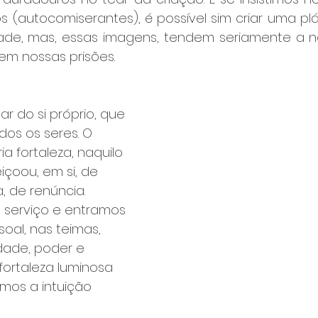
s (autocomiserantes), é possível sim criar uma plá
dade, mas, essas imagens, tendem seriamente a no
em nossas prisões. 
r do si próprio, que 
dos os seres. O 
a fortaleza, naquilo 
içoou, em si, de 
, de renúncia. 
serviço e entramos 
al, nas teimas, 
dade, poder e 
fortaleza luminosa 
mos a intuição 