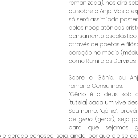
romanizada), nos dirá so
ou sobre o Anjo. Mas a e
só será assimilada poster
pelos neoplatônicos crist
pensamento escolástico
através de poetas e filós
coração no médio (médiu
como Rumi e os Dervixes g
Sobre o Gênio, ou Anj
romano Censurinos:
“Gênio é o deus sob c
[tutela] cada um vive des
Seu nome, ‘gênio’, prov
de 
geno 
(gerar), seja p
para que sejamos ge
é gerado conosco, seja, ainda, por que ele se ap