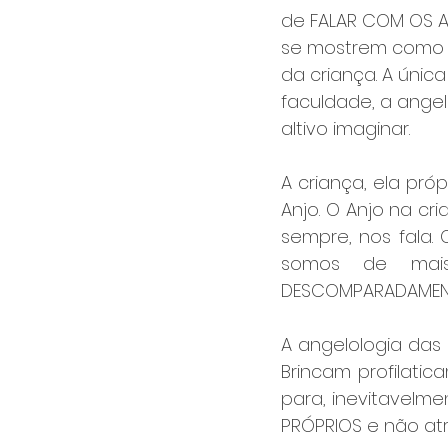
de FALAR COM OS AN
se mostrem como 
da criança. A única
faculdade, a angeli
altivo imaginar.
A criança, ela própr
Anjo. O Anjo na cr
sempre, nos fala. 
somos de mais
DESCOMPARADAMENTE
A angelologia das 
Brincam profilati
para, inevitavelme
PRÓPRIOS e não atr