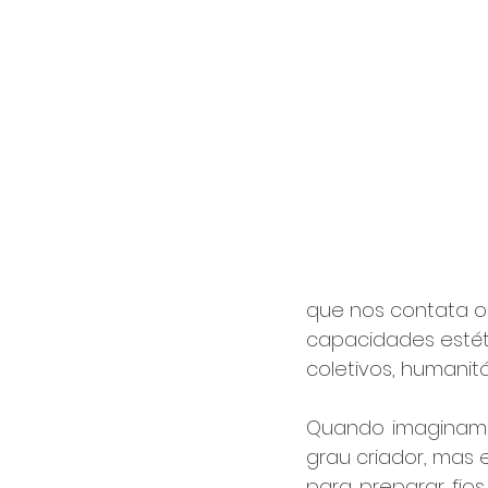
que nos contata o
capacidades estéti
coletivos, humanitá
Quando imaginamos
grau criador, mas 
para preparar fios