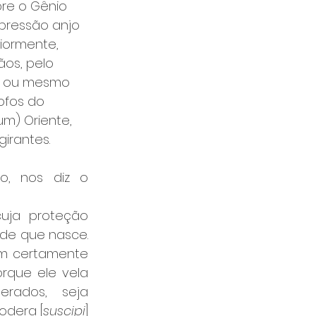
bre o Gênio 
xpressão anjo 
iormente, 
ãos, pelo 
, ou mesmo 
ofos do 
m) Oriente, 
irantes. 
o, nos diz o 
uja proteção 
de que nasce. 
ém certamente 
orque ele vela 
rados, seja 
odera [
suscipi
] 