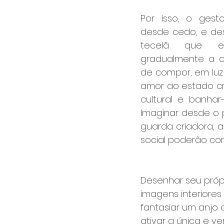
Por isso, o gest
desde cedo, e des
tecelã que el
gradualmente a ob
de compor, em luz 
amor ao estado cria
cultural e banhar-
Imaginar desde o p
guarda criadora, ao
social poderão com
Desenhar seu próp
imagens interiores
fantasiar um anjo 
ativar a única e v