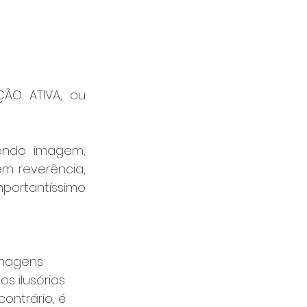
são de natureza filosófica, preceitos de mobilização da IMAGINAÇÃO ATIVA, ou 
cendo imagem, 
m reverência, 
ortantíssimo 
imagens 
s ilusórios 
ontrário, é 