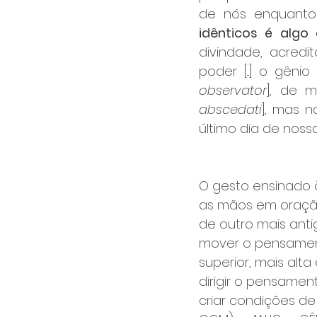
de nós enquanto
idênticos é algo
divindade, acred
poder [...] o gênio
observator
], de 
abscedati
], mas 
último dia de nossa
O gesto ensinado à
as mãos em oraç
de outro mais anti
mover o pensamen
superior, mais alta 
dirigir o pensamen
criar condições de 