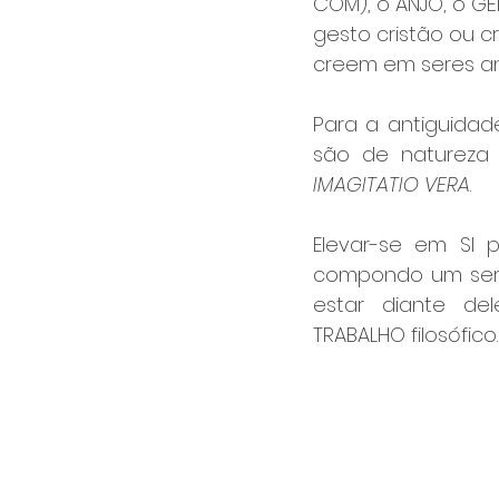
COM), o ANJO, o GÊ
gesto cristão ou c
creem em seres ang
Para a antiguidade
IMAGITATIO VERA
. 
Elevar-se em SI p
compondo um ser di
estar diante del
TRABALHO filosófico