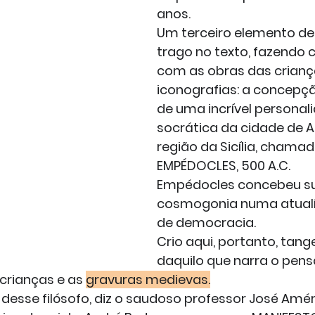
anos.
Um terceiro elemento de 
trago no texto, fazendo
com as obras das crianç
iconografias: a concepção
de uma incrível personal
socrática da cidade de A
região da Sicília, chamad
EMPÉDOCLES, 500 A.C.
Empédocles concebeu s
cosmogonia numa atual
de democracia.
Crio aqui, portanto, tang
daquilo que narra o pens
rianças e as 
gravuras medievas.
desse filósofo, diz o saudoso professor José Amér