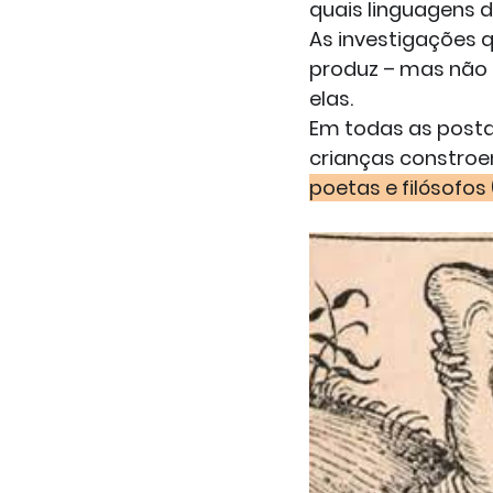
quais linguagens 
As investigações q
produz – mas não 
elas.
Em todas as posta
crianças constroe
poetas e filósofos