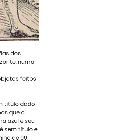
ias dos 
izonte, numa 
bjetos feitos 
 título dado 
os que o 
na azul e seu 
é sem título e 
ino de 09 