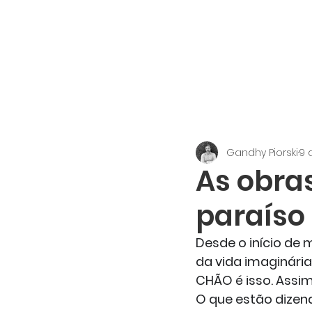
GANDHY PIORSKI
Gandhy Piorski
9 
As obras
paraíso
Desde o início de 
da vida imaginária
CHÃO é isso. Assi
O que estão dizend