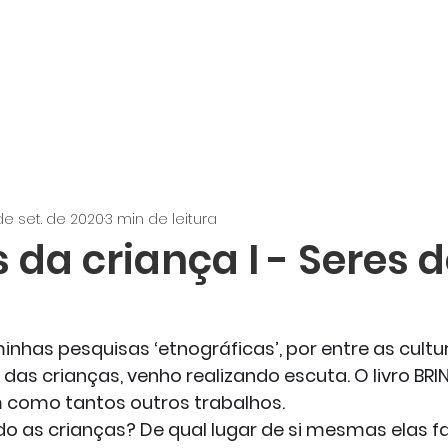
de set. de 2020
3 min de leitura
 da criança I - Seres 
minhas pesquisas ‘etnográficas’, por entre as cultu
 das crianças, venho realizando escuta. O livro B
m como tantos outros trabalhos.
o as crianças? De qual lugar de si mesmas elas f