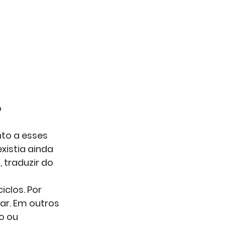
 
nto a esses 
xistia ainda 
 traduzir do 
clos. Por 
ar. Em outros 
o ou 