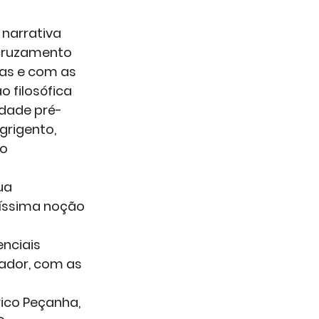
narrativa 
 cruzamento 
as e com as 
 filosófica 
idade pré-
grigento, 
o 
ua 
íssima noção 
enciais 
ador, com as 
ico Peçanha, 