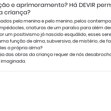
ção e aprimoramento? Há DEVIR per
a criança?
nados pela menina e pelo menino, pelos contempo
Empédocles, criaturas de um paraíso para além des
r um positivismo já nascido esquálido, esses sere
ma função de alma, subversiva, de mistério, de fa
es a própria alma?
 das obras da criança requer de nós desabrocho
 imaginada.