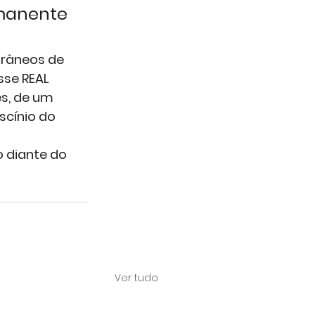
manente 
râneos de 
se REAL 
s, de um 
scínio do 
 diante do 
Ver tudo