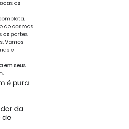
odas as 
completa.
mo do cosmos 
 as partes 
es. Vamos 
mas e 
a em seus 
m.
am é pura 
dor da 
 de 