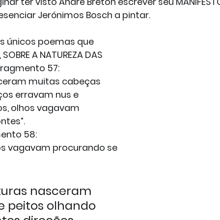
nar ter visto André Breton escrever seu MANIFEST
esenciar Jerónimos Bosch a pintar.
s únicos poemas que 
 SOBRE A NATUREZA DAS 
 fragmento 57:
sceram muitas cabeças 
os erravam nus e 
s, olhos vagavam 
ntes”.
mento 58:
os vagavam procurando se 
aturas nasceram 
e peitos olhando 