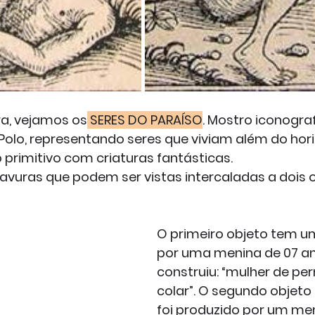
ra, vejamos os
 SERES DO PARAÍSO
. Mostro iconograf
olo, representando seres que viviam além do hor
 primitivo com criaturas fantásticas.
vuras que podem ser vistas intercaladas a dois o
O primeiro objeto tem um
por uma menina de 07 an
construiu: “mulher de per
colar”. O segundo objeto 
foi produzido por um men