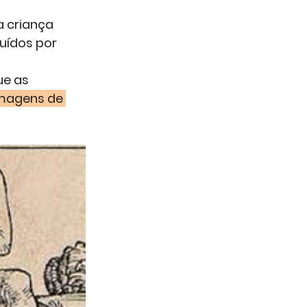
 criança 
uídos por 
e as 
imagens de 