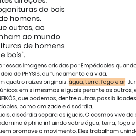
tes direções. 
genituras de bois 
de homens. 
e outros, ao 
vinham ao mundo 
ituras de homens 
 bois”.
r essas imagens criadas por Empédocles quando
deia de PHYSIS, ou fundamento da vida.
em quatro raízes originais: 
água, terra, fogo e ar
. Ju
 únicos em si mesmos e iguais perante os outros, e
 NEIKÓS, que podemos, dentre outras possibilidades,
ocles, como amizade e discórdia.
is, discórdia separa os iguais. O cosmos vive de ci
omina é philia influindo sobre água, terra, fogo e 
uem promove o movimento. Eles trabalham unind