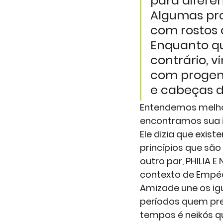
para diferen
Algumas pro
com rostos 
Enquanto qu
contrário, 
com progen
e cabeças de
Entendemos melho
encontramos sua i
Ele dizia que exist
princípios que são
outro par, PHILIA E
contexto de Empéd
Amizade une os igua
períodos quem pred
tempos é neikós q