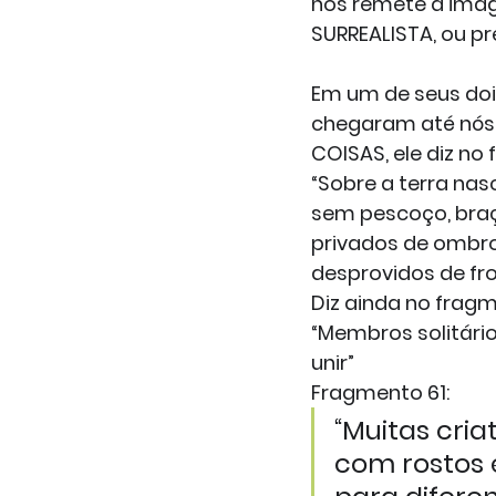
nos remete a imagi
SURREALISTA, ou pr
Em um de seus doi
chegaram até nós,
COISAS, ele diz no
“Sobre a terra na
sem pescoço, braç
privados de ombro
desprovidos de fro
Diz ainda no frag
“Membros solitári
unir”
Fragmento 61:
“Muitas cri
com rostos 