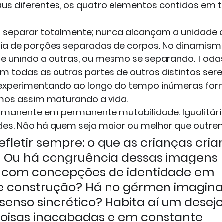
us diferentes, os quatro elementos contidos em t
separar totalmente; nunca alcançam a unidade 
ideia de porções separadas de corpos. No dinamis
se unindo a outras, ou mesmo se separando. Todas
m todas as outras partes de outros distintos ser
) experimentando ao longo do tempo inúmeras for
imos assim maturando a vida.
manente em permanente mutabilidade. Igualitári
ades. Não há quem seja maior ou melhor que outre
efletir sempre: o que as crianças cri
 Ou há congruência dessas imagens 
 com concepções de identidade em 
 construção? Há no gérmen imagina
senso sincrético? Habita aí um desejo
oisas inacabadas e em constante 