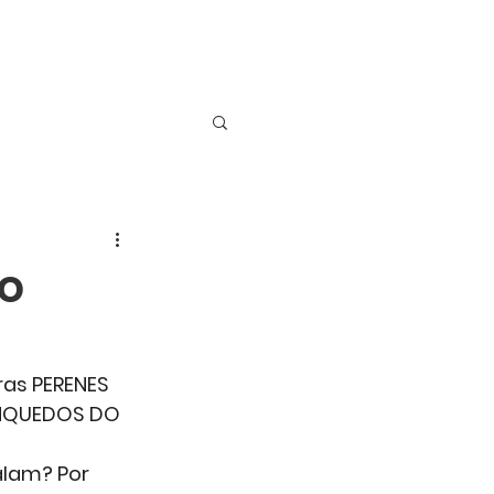
Menu
do
ras PERENES 
RINQUEDOS DO 
alam? Por 