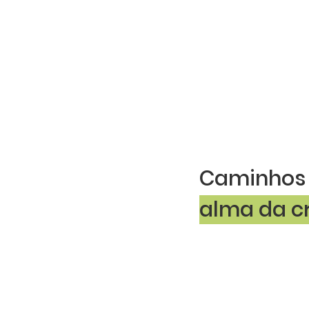
GANDHY PIORSKI
Caminhos
alma da cr