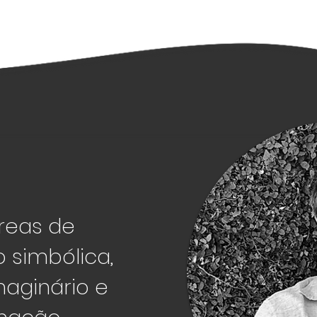
reas de
 simbólica,
maginário e